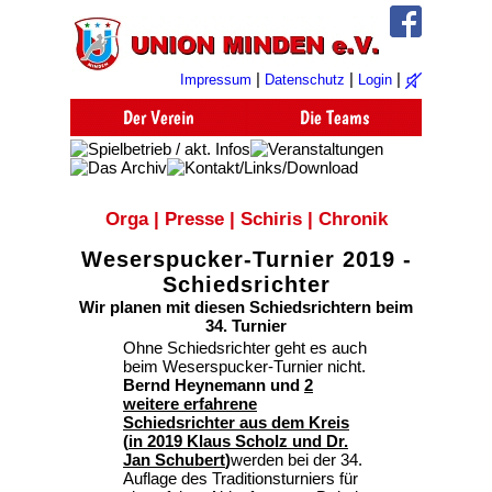
|
|
|
Impressum
Datenschutz
Login
Orga
|
Presse
|
Schiris
|
Chronik
Weserspucker-Turnier 2019 -
Schiedsrichter
Wir planen mit diesen Schiedsrichtern beim
34. Turnier
Ohne Schiedsrichter geht es auch
beim Weserspucker-Turnier nicht.
Bernd Heynemann und
2
weitere erfahrene
Schiedsrichter aus dem Kreis
(
in 2019 Klaus Scholz und Dr.
Jan Schubert
)
werden bei der 34.
Auflage des Traditionsturniers für