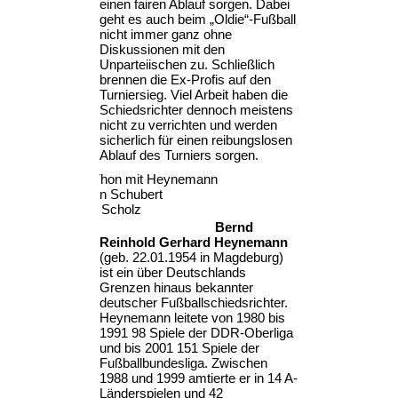
einen fairen Ablauf sorgen. Dabei
geht es auch beim „Oldie“-Fußball
nicht immer ganz ohne
Diskussionen mit den
Unparteiischen zu. Schließlich
brennen die Ex-Profis auf den
Turniersieg. Viel Arbeit haben die
Schiedsrichter dennoch meistens
nicht zu verrichten und werden
sicherlich für einen reibungslosen
Ablauf des Turniers sorgen.
Olaf Thon mit Heynemann
Dr. Jan Schubert
Klaus Scholz
Bernd
Reinhold Gerhard Heynemann
(geb. 22.01.1954 in Magdeburg)
ist ein über Deutschlands
Grenzen hinaus bekannter
deutscher Fußballschiedsrichter.
Heynemann leitete von 1980 bis
1991 98 Spiele der DDR-Oberliga
und bis 2001 151 Spiele der
Fußballbundesliga. Zwischen
1988 und 1999 amtierte er in 14 A-
Länderspielen und 42